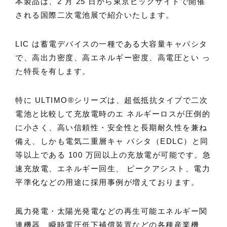
本製品は、2 月 25 日から東京ビッグサイトで開催
される国際二次電池展で紹介いたします。
LIC は蓄電デバイスの一種である大容量キャパシタ
で、高出力密度、高エネルギー密度、高電圧とい っ
た特長を有します。
特に ULTIMO®シリーズは、超低抵抗タイプで二次
電池と比較して充放電時のエ ネルギーロスが圧倒的
に小さく、高い信頼性・安全性と長期耐久性を兼ね
備え、しかも電気二重層キャ パシタ（EDLC）と同
等以上である 100 万回以上の充放電が可能です。急
速充放電、エネルギー回生、 ピークアシスト、電力
平準化などの用途に採用事例が増えております。
風力発電・太陽光発電などの再生可能エネルギー関
連機器、瞬時電圧低下補償装置などの各種産業機