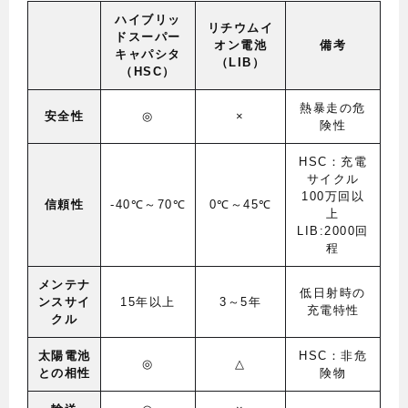
ハイブリッ
リチウムイ
ドスーパー
オン電池
備考
キャパシタ
（LIB）
（HSC）
熱暴走の危
安全性
◎
×
険性
HSC：充電
サイクル
100万回以
信頼性
-40℃～70℃
0℃～45℃
上
LIB:2000回
程
メンテナ
低日射時の
ンスサイ
15年以上
3～5年
充電特性
クル
太陽電池
HSC：非危
◎
△
との相性
険物