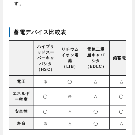
す。
蓄電デバイス比較表
ハイブリ
リチウム
電気二重
ッドスー
イオン電
層キャパ
パーキャ
鉛蓄電池
池
シタ
パシタ
（LIB）
（EDLC）
（HSC）
電圧
◎
◯
△
△
エネルギ
◯
◎
△
◯
ー密度
安全性
◯
△
◯
◯
寿命
◎
△
◯
△