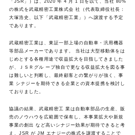
「JSR」）は、2020 年 4 月 1 日を以て、当社 80%
の株式を武蔵精密工業株式会 社（代表取締役社長：
大塚浩史、以下「武蔵精密工業」）へ譲渡する予定
であります。
武蔵精密工業は、東証一部上場の自動車・汎用機器
等部品メーカーであります。 当社は大型移動体をは
じめとする各種用途で収益拡大を目指してきました
が、ＪＳＲグル ープ独自で更なる収益拡大を図る事
は難しいと判断し、最終顧客との繋がりが強く、事
業 シナジーを期待できる企業との資本提携を検討し
ておりました。
協議の結果、武蔵精密工 業は自動車部品の生産、販
売のノウハウを広範囲で保有し、本事業拡大や新規
事業の創出 など高いシナジー効果が期待できると考
え、JSR が JM エナジーの株式を譲渡することで