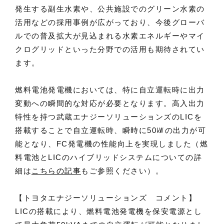
発生する副生水素や、公共施設でのグリーン水素の
活用などの採用事例が広がっており、今後グローバ
ルでの普及拡大が見込まれる水素エネルギーやマイ
クログリッドといった分野での活用も期待されてい
ます。
燃料電池発電機においては、特に自立運転時に出力
変動への瞬間的な対応が必要となります。高入出力
特性を持つ武蔵エナジーソリューションズのLICを
搭載することで自立運転時、瞬時に50㎾の出力が可
能となり、FC発電機の性能向上を実現しました
（燃
料電池とLICのハイブリッドシステムについての詳
細は
こちらの記事
もご参照ください）
。
【トヨタエナジーソリューションズ コメント】
LICの搭載により、燃料電池発電機を保安電源とし